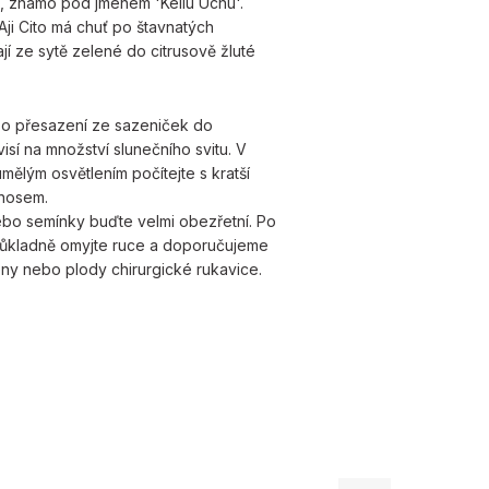
a, známo pod jménem 'Kellu Uchu'.
ji Cito má chuť po štavnatých
jí ze sytě zelené do citrusově žluté
 po přesazení ze sazeniček do
visí na množství slunečního svitu. V
mělým osvětlením počítejte s kratší
ýnosem.
nebo semínky buďte velmi obezřetní. Po
 důkladně omyjte ruce a doporučujeme
eny nebo plody chirurgické rukavice.