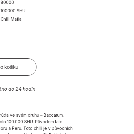
80000
100000 SHU
Chilli Mafia
do košíku
áno do 24 hodin
 odrůda ve svém druhu – Baccatum.
kolo 100.000 SHU. Původem tato
ru a Peru. Toto chilli je v původních