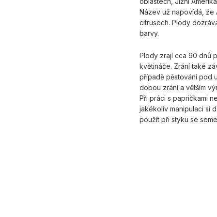
oblastech, Jižní Amerik
Název už napovídá, že A
citrusech. Plody dozráva
barvy.
Plody zrají cca 90 dnů
květináče. Zrání také zá
případě pěstování pod u
dobou zrání a větším v
Při práci s papričkami 
jakékoliv manipulaci si
použít při styku se sem