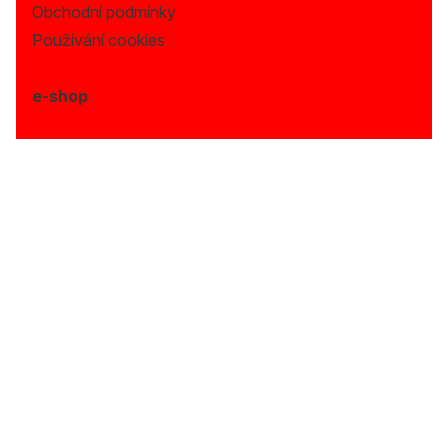
Obchodní podmínky
Používání cookies
e-shop
Provozní doba:
Po - Pá: (9:00 - 17:00)
Telefon:
+420 720 996 675
NABÍZÍME CHILLI, KOŘENÍ, OMÁČKY,
SEMENA A DALŠÍ SPECIALITY S
VYSOKOU MÍROU KVALITY.
© Copyright 2026, Fiveseedsbank, s.r.o. Všechna
práva vyhrazena.