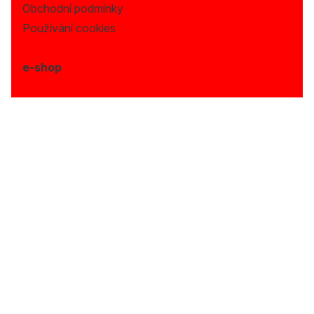
Obchodní podmínky
Používání cookies
e-shop
Provozní doba:
Po - Pá: (9:00 - 17:00)
Telefon:
+420 720 996 675
NABÍZÍME CHILLI, KOŘENÍ, OMÁČKY,
SEMENA A DALŠÍ SPECIALITY S
VYSOKOU MÍROU KVALITY.
© Copyright 2026, Fiveseedsbank, s.r.o. Všechna
práva vyhrazena.