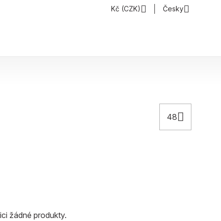
Kč (CZK)
Česky
48