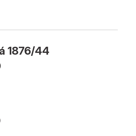
á 1876/44
0
0