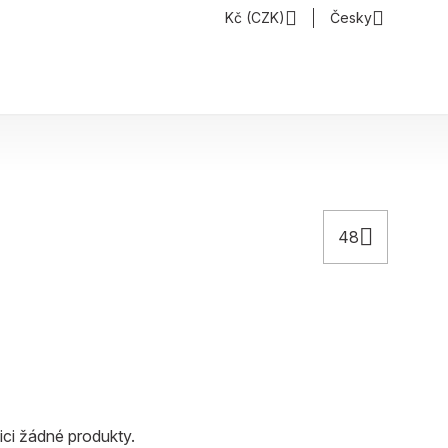
Kč (CZK)
Česky
48