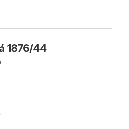
á 1876/44
0
0